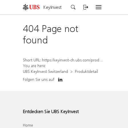
KeyInvest
404 Page not
found
Short URL:
https://keyinvest-ch.ubs.com/produkt/detail/index/isin/CH1565646499
You are here:
UBS KeyInvest Switzerland
Produktdetail
Folgen Sie uns auf
Entdecken Sie UBS KeyInvest
Home