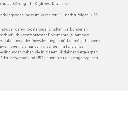
chutzerklärung
|
KeyInvest Disclaimer
undeliegenden Index im Verhältnis 1:1 nachzufolgen. UBS
und/oder deren Tochtergesellschaften, verbundenen
inschließlich veröffentlichter Dokumente (zusammen
 Produkte und/oder Dienstleistungen dürfen möglicherweise
ieren, wenn Sie handeln möchten. Im Falle eines
bedingungen haben die in diesem Disclaimer dargelegten
 Schlüsselsymbol und UBS gehören zu den eingetragenen