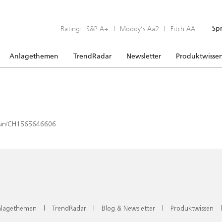
Rating:
S&P A+
|
Moody’s Aa2
|
Fitch AA
Sp
Anlagethemen
TrendRadar
Newsletter
Produktwisse
x/isin/CH1565646606
lagethemen
|
TrendRadar
|
Blog & Newsletter
|
Produktwissen
|