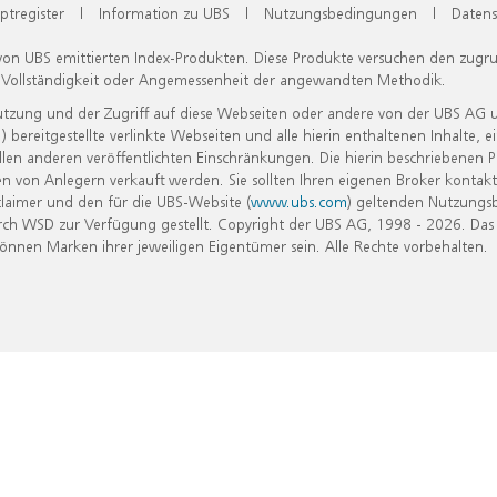
ptregister
|
Information zu UBS
|
Nutzungsbedingungen
|
Datens
 von UBS emittierten Index-Produkten. Diese Produkte versuchen den zugr
, Vollständigkeit oder Angemessenheit der angewandten Methodik.
Nutzung und der Zugriff auf diese Webseiten oder andere von der UBS AG 
eitgestellte verlinkte Webseiten und alle hierin enthaltenen Inhalte, e
allen anderen veröffentlichten Einschränkungen. Die hierin beschriebenen
n von Anlegern verkauft werden. Sie sollten Ihren eigenen Broker kontakt
laimer und den für die UBS-Website (
www.ubs.com
) geltenden Nutzungs
h WSD zur Verfügung gestellt. Copyright der UBS AG, 1998 - 2026. Das
nen Marken ihrer jeweiligen Eigentümer sein. Alle Rechte vorbehalten.