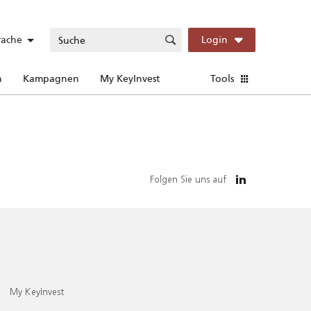
rache
Login
n
Kampagnen
My KeyInvest
Tools
Folgen Sie uns auf
My KeyInvest