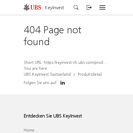
KeyInvest
404 Page not
found
Short URL:
https://keyinvest-ch.ubs.com/produkt/detail/index/isin/CH1565646671
You are here:
UBS KeyInvest Switzerland
Produktdetail
Folgen Sie uns auf
Entdecken Sie UBS KeyInvest
Home