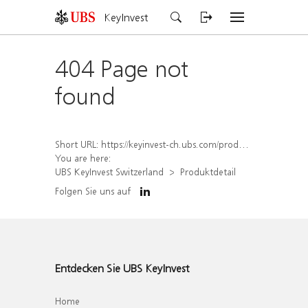
KeyInvest
404 Page not
found
Short URL:
https://keyinvest-ch.ubs.com/produkt/detail/index/isin/CH1565647083
You are here:
UBS KeyInvest Switzerland
Produktdetail
Folgen Sie uns auf
Entdecken Sie UBS KeyInvest
Home