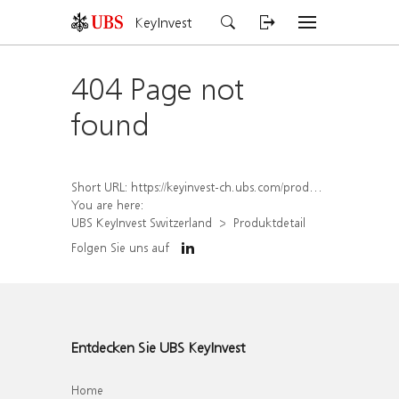
KeyInvest
404 Page not
found
Short URL:
https://keyinvest-ch.ubs.com/produkt/detail/index/isin/CH1565647125
You are here:
UBS KeyInvest Switzerland
Produktdetail
Folgen Sie uns auf
Entdecken Sie UBS KeyInvest
Home