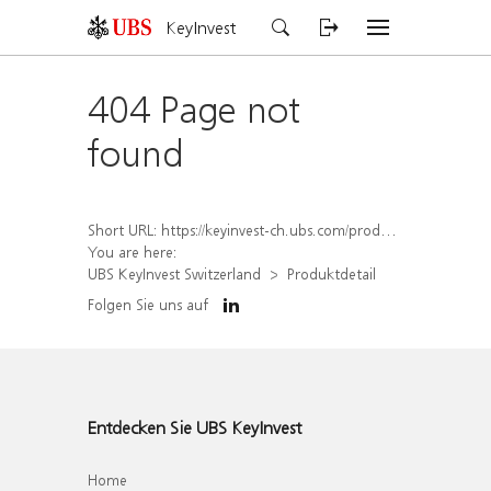
KeyInvest
404 Page not
found
Short URL:
https://keyinvest-ch.ubs.com/produkt/detail/index/isin/CH1565647521
You are here:
UBS KeyInvest Switzerland
Produktdetail
Folgen Sie uns auf
Entdecken Sie UBS KeyInvest
Home