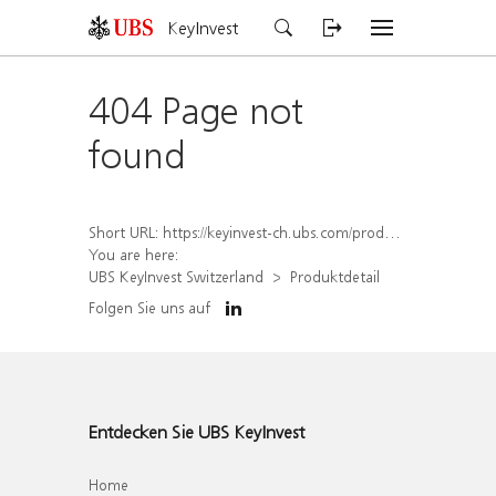
KeyInvest
404 Page not
found
Short URL:
https://keyinvest-ch.ubs.com/produkt/detail/index/isin/CH1565647588
You are here:
UBS KeyInvest Switzerland
Produktdetail
Folgen Sie uns auf
Entdecken Sie UBS KeyInvest
Home