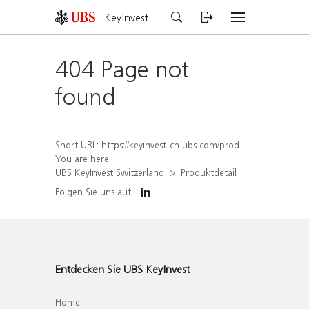
KeyInvest
404 Page not
found
Short URL:
https://keyinvest-ch.ubs.com/produkt/detail/index/isin/CH1565647877
You are here:
UBS KeyInvest Switzerland
Produktdetail
Folgen Sie uns auf
Entdecken Sie UBS KeyInvest
Home