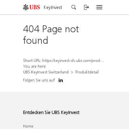
KeyInvest
404 Page not
found
Short URL:
https://keyinvest-ch.ubs.com/produkt/detail/index/isin/CH1565647992
You are here:
UBS KeyInvest Switzerland
Produktdetail
Folgen Sie uns auf
Entdecken Sie UBS KeyInvest
Home