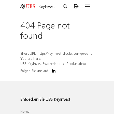
KeyInvest
404 Page not
found
Short URL:
https://keyinvest-ch.ubs.com/produkt/detail/index/isin/CH1565648016
You are here:
UBS KeyInvest Switzerland
Produktdetail
Folgen Sie uns auf
Entdecken Sie UBS KeyInvest
Home