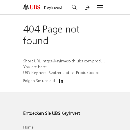
KeyInvest
404 Page not
found
Short URL:
https://keyinvest-ch.ubs.com/produkt/detail/index/isin/CH1565648081
You are here:
UBS KeyInvest Switzerland
Produktdetail
Folgen Sie uns auf
Entdecken Sie UBS KeyInvest
Home