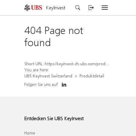
KeyInvest
404 Page not
found
Short URL:
https://keyinvest-ch.ubs.com/produkt/detail/index/isin/CH1565648487
You are here:
UBS KeyInvest Switzerland
Produktdetail
Folgen Sie uns auf
Entdecken Sie UBS KeyInvest
Home