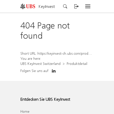
KeyInvest
404 Page not
found
Short URL:
https://keyinvest-ch.ubs.com/produkt/detail/index/isin/CH1565648750
You are here:
UBS KeyInvest Switzerland
Produktdetail
Folgen Sie uns auf
Entdecken Sie UBS KeyInvest
Home