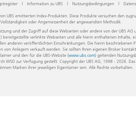
ptregister
|
Information zu UBS
|
Nutzungsbedingungen
|
Datens
 von UBS emittierten Index-Produkten. Diese Produkte versuchen den zugr
, Vollständigkeit oder Angemessenheit der angewandten Methodik.
Nutzung und der Zugriff auf diese Webseiten oder andere von der UBS AG 
eitgestellte verlinkte Webseiten und alle hierin enthaltenen Inhalte, e
allen anderen veröffentlichten Einschränkungen. Die hierin beschriebenen
n von Anlegern verkauft werden. Sie sollten Ihren eigenen Broker kontakt
laimer und den für die UBS-Website (
www.ubs.com
) geltenden Nutzungs
h WSD zur Verfügung gestellt. Copyright der UBS AG, 1998 - 2026. Das
nen Marken ihrer jeweiligen Eigentümer sein. Alle Rechte vorbehalten.