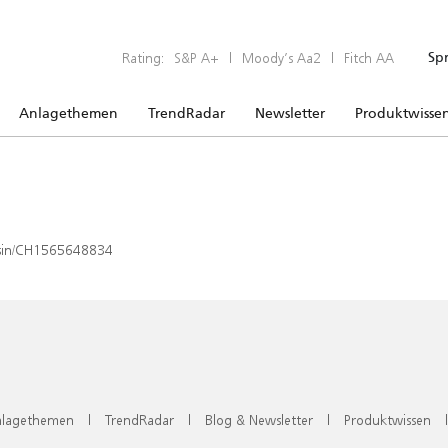
Rating:
S&P A+
|
Moody’s Aa2
|
Fitch AA
Sp
Anlagethemen
TrendRadar
Newsletter
Produktwisse
x/isin/CH1565648834
lagethemen
|
TrendRadar
|
Blog & Newsletter
|
Produktwissen
|