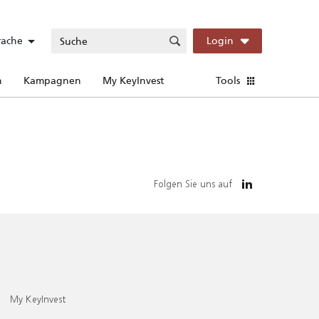
rache
Login
n
Kampagnen
My KeyInvest
Tools
Folgen Sie uns auf
My KeyInvest