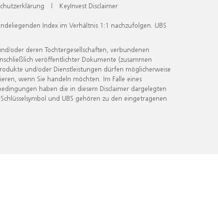
chutzerklärung
|
KeyInvest Disclaimer
undeliegenden Index im Verhältnis 1:1 nachzufolgen. UBS
und/oder deren Tochtergesellschaften, verbundenen
inschließlich veröffentlichter Dokumente (zusammen
 Produkte und/oder Dienstleistungen dürfen möglicherweise
ieren, wenn Sie handeln möchten. Im Falle eines
bedingungen haben die in diesem Disclaimer dargelegten
 Schlüsselsymbol und UBS gehören zu den eingetragenen