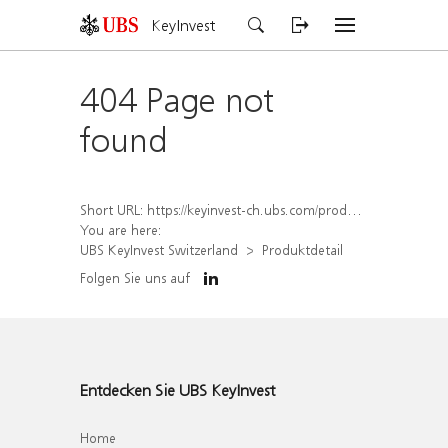
KeyInvest
404 Page not
found
Short URL:
https://keyinvest-ch.ubs.com/produkt/detail/index/isin/CH1565649139
You are here:
UBS KeyInvest Switzerland
Produktdetail
Folgen Sie uns auf
Entdecken Sie UBS KeyInvest
Home