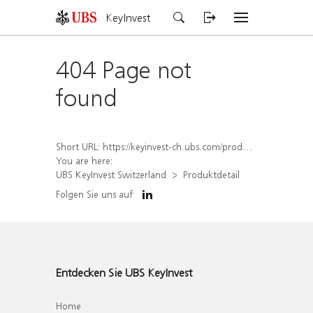
KeyInvest
404 Page not
found
Short URL:
https://keyinvest-ch.ubs.com/produkt/detail/index/isin/CH1565649147
You are here:
UBS KeyInvest Switzerland
Produktdetail
Folgen Sie uns auf
Entdecken Sie UBS KeyInvest
Home