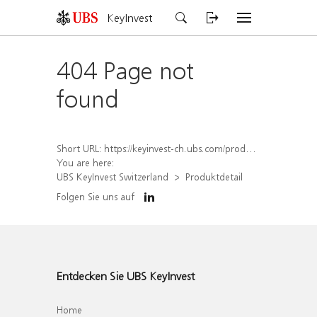
KeyInvest
404 Page not
found
Short URL:
https://keyinvest-ch.ubs.com/produkt/detail/index/isin/CH1565649634
You are here:
UBS KeyInvest Switzerland
Produktdetail
Folgen Sie uns auf
Entdecken Sie UBS KeyInvest
Home