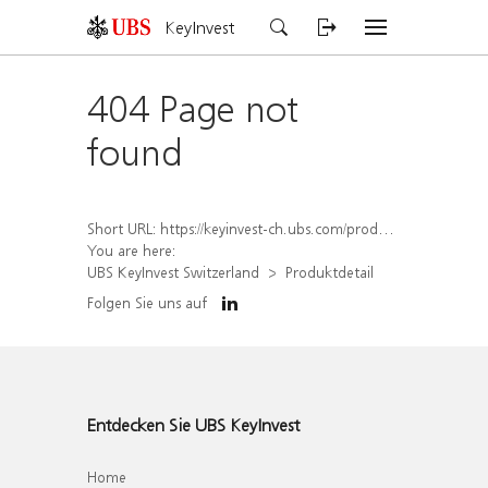
KeyInvest
404 Page not
found
Short URL:
https://keyinvest-ch.ubs.com/produkt/detail/index/isin/CH1565649642
You are here:
UBS KeyInvest Switzerland
Produktdetail
Folgen Sie uns auf
Entdecken Sie UBS KeyInvest
Home