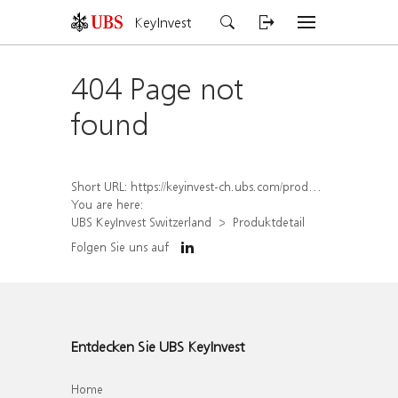
KeyInvest
404 Page not
found
Short URL:
https://keyinvest-ch.ubs.com/produkt/detail/index/isin/CH1565650244
You are here:
UBS KeyInvest Switzerland
Produktdetail
Folgen Sie uns auf
Entdecken Sie UBS KeyInvest
Home