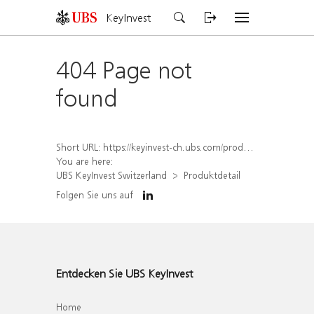
KeyInvest
404 Page not
found
Short URL:
https://keyinvest-ch.ubs.com/produkt/detail/index/isin/CH1565650574
You are here:
UBS KeyInvest Switzerland
Produktdetail
Folgen Sie uns auf
Entdecken Sie UBS KeyInvest
Home