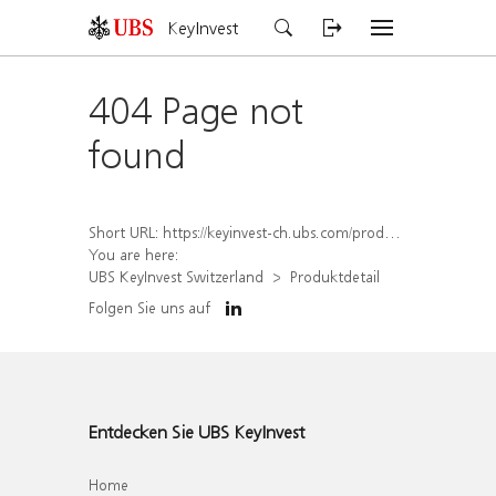
KeyInvest
404 Page not
found
Short URL:
https://keyinvest-ch.ubs.com/produkt/detail/index/isin/CH1565650749
You are here:
UBS KeyInvest Switzerland
Produktdetail
Folgen Sie uns auf
Entdecken Sie UBS KeyInvest
Home