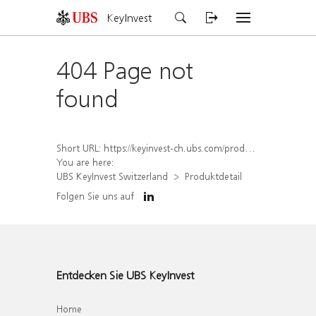
KeyInvest
404 Page not
found
Short URL:
https://keyinvest-ch.ubs.com/produkt/detail/index/isin/CH1566085259
You are here:
UBS KeyInvest Switzerland
Produktdetail
Folgen Sie uns auf
Entdecken Sie UBS KeyInvest
Home