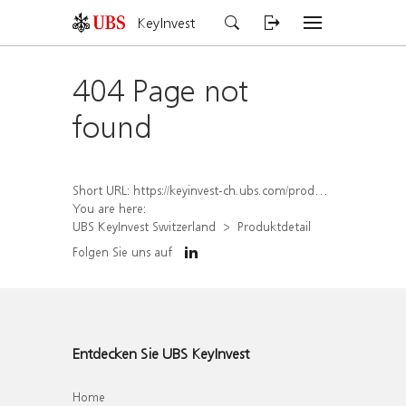
KeyInvest
404 Page not
found
Short URL:
https://keyinvest-ch.ubs.com/produkt/detail/index/isin/CH1566093261
You are here:
UBS KeyInvest Switzerland
Produktdetail
Folgen Sie uns auf
Entdecken Sie UBS KeyInvest
Home