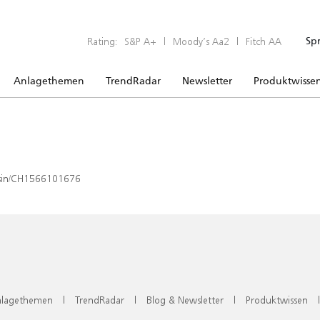
Rating:
S&P A+
|
Moody’s Aa2
|
Fitch AA
Sp
Anlagethemen
TrendRadar
Newsletter
Produktwisse
x/isin/CH1566101676
lagethemen
|
TrendRadar
|
Blog & Newsletter
|
Produktwissen
|