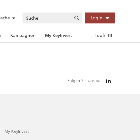
rache
Login
n
Kampagnen
My KeyInvest
Tools
Folgen Sie uns auf
My KeyInvest