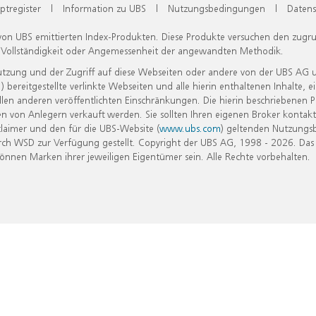
ptregister
|
Information zu UBS
|
Nutzungsbedingungen
|
Datens
 von UBS emittierten Index-Produkten. Diese Produkte versuchen den zugr
, Vollständigkeit oder Angemessenheit der angewandten Methodik.
Nutzung und der Zugriff auf diese Webseiten oder andere von der UBS AG 
eitgestellte verlinkte Webseiten und alle hierin enthaltenen Inhalte, e
allen anderen veröffentlichten Einschränkungen. Die hierin beschriebenen
n von Anlegern verkauft werden. Sie sollten Ihren eigenen Broker kontakt
laimer und den für die UBS-Website (
www.ubs.com
) geltenden Nutzungs
h WSD zur Verfügung gestellt. Copyright der UBS AG, 1998 - 2026. Das
nen Marken ihrer jeweiligen Eigentümer sein. Alle Rechte vorbehalten.