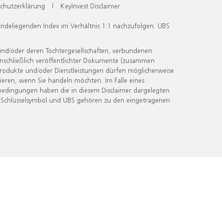
chutzerklärung
|
KeyInvest Disclaimer
undeliegenden Index im Verhältnis 1:1 nachzufolgen. UBS
und/oder deren Tochtergesellschaften, verbundenen
inschließlich veröffentlichter Dokumente (zusammen
 Produkte und/oder Dienstleistungen dürfen möglicherweise
ieren, wenn Sie handeln möchten. Im Falle eines
bedingungen haben die in diesem Disclaimer dargelegten
 Schlüsselsymbol und UBS gehören zu den eingetragenen