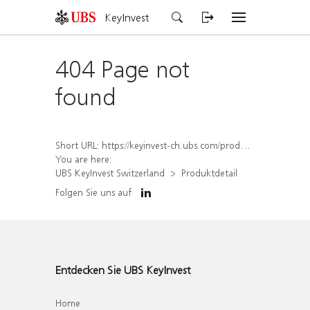
KeyInvest
404 Page not
found
Short URL:
https://keyinvest-ch.ubs.com/produkt/detail/index/isin/CH1566106956
You are here:
UBS KeyInvest Switzerland
Produktdetail
Folgen Sie uns auf
Entdecken Sie UBS KeyInvest
Home