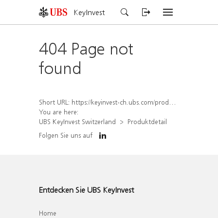
KeyInvest
404 Page not
found
Short URL:
https://keyinvest-ch.ubs.com/produkt/detail/index/isin/CH1566107079
You are here:
UBS KeyInvest Switzerland
Produktdetail
Folgen Sie uns auf
Entdecken Sie UBS KeyInvest
Home