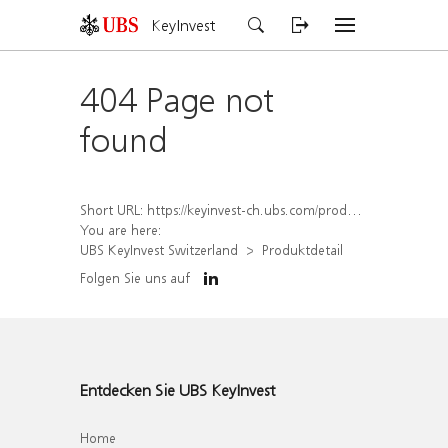
KeyInvest
404 Page not
found
Short URL:
https://keyinvest-ch.ubs.com/produkt/detail/index/isin/CH1567046482
You are here:
UBS KeyInvest Switzerland
Produktdetail
Folgen Sie uns auf
Entdecken Sie UBS KeyInvest
Home