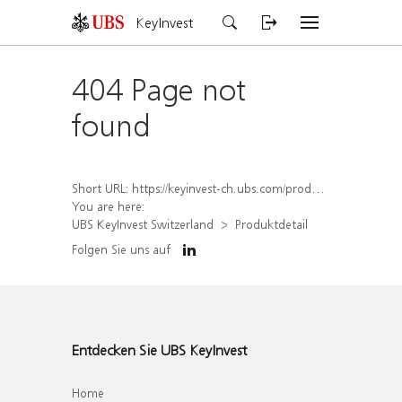
KeyInvest
404 Page not
found
Short URL:
https://keyinvest-ch.ubs.com/produkt/detail/index/isin/CH1567046540
You are here:
UBS KeyInvest Switzerland
Produktdetail
Folgen Sie uns auf
Entdecken Sie UBS KeyInvest
Home