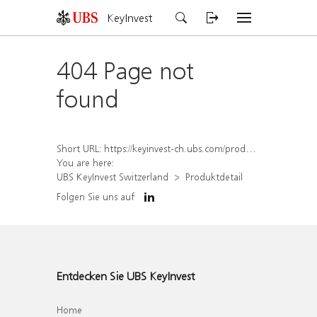
KeyInvest
404 Page not
found
Short URL:
https://keyinvest-ch.ubs.com/produkt/detail/index/isin/CH1567047019
You are here:
UBS KeyInvest Switzerland
Produktdetail
Folgen Sie uns auf
Entdecken Sie UBS KeyInvest
Home