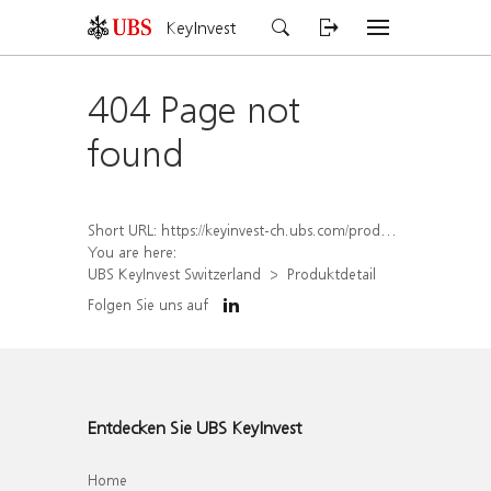
KeyInvest
404 Page not
found
Short URL:
https://keyinvest-ch.ubs.com/produkt/detail/index/isin/CH1567047613
You are here:
UBS KeyInvest Switzerland
Produktdetail
Folgen Sie uns auf
Entdecken Sie UBS KeyInvest
Home