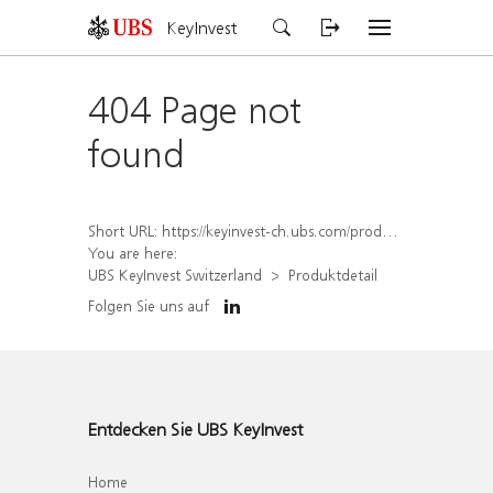
KeyInvest
404 Page not
found
Short URL:
https://keyinvest-ch.ubs.com/produkt/detail/index/isin/CH1567047779
You are here:
UBS KeyInvest Switzerland
Produktdetail
Folgen Sie uns auf
Entdecken Sie UBS KeyInvest
Home