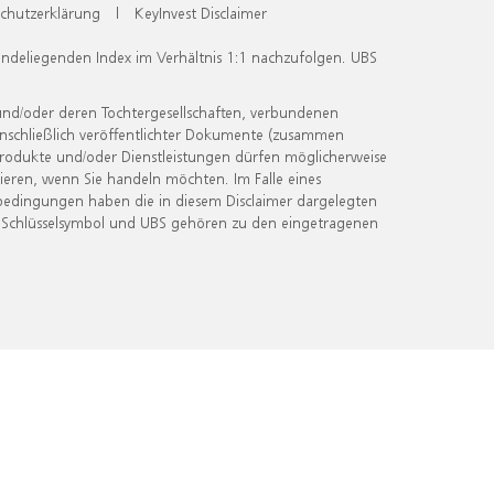
chutzerklärung
|
KeyInvest Disclaimer
undeliegenden Index im Verhältnis 1:1 nachzufolgen. UBS
und/oder deren Tochtergesellschaften, verbundenen
inschließlich veröffentlichter Dokumente (zusammen
 Produkte und/oder Dienstleistungen dürfen möglicherweise
ieren, wenn Sie handeln möchten. Im Falle eines
bedingungen haben die in diesem Disclaimer dargelegten
 Schlüsselsymbol und UBS gehören zu den eingetragenen