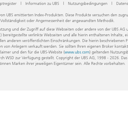
ptregister
|
Information zu UBS
|
Nutzungsbedingungen
|
Datens
 von UBS emittierten Index-Produkten. Diese Produkte versuchen den zugr
, Vollständigkeit oder Angemessenheit der angewandten Methodik.
Nutzung und der Zugriff auf diese Webseiten oder andere von der UBS AG 
eitgestellte verlinkte Webseiten und alle hierin enthaltenen Inhalte, e
allen anderen veröffentlichten Einschränkungen. Die hierin beschriebenen
n von Anlegern verkauft werden. Sie sollten Ihren eigenen Broker kontakt
laimer und den für die UBS-Website (
www.ubs.com
) geltenden Nutzungs
h WSD zur Verfügung gestellt. Copyright der UBS AG, 1998 - 2026. Das
nen Marken ihrer jeweiligen Eigentümer sein. Alle Rechte vorbehalten.