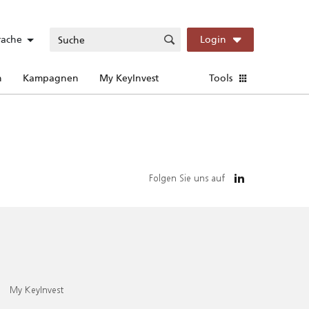
rache
Login
n
Kampagnen
My KeyInvest
Tools
Folgen Sie uns auf
My KeyInvest