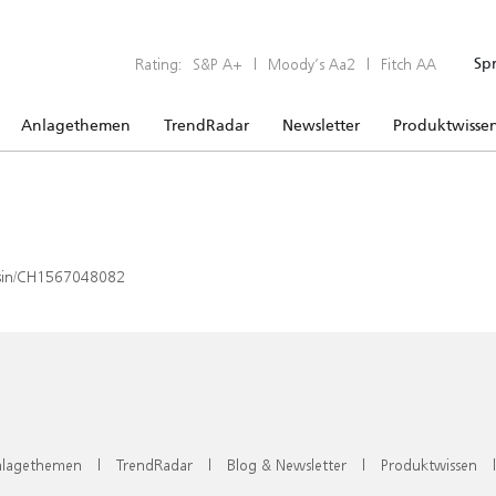
Rating:
S&P A+
|
Moody’s Aa2
|
Fitch AA
Sp
Anlagethemen
TrendRadar
Newsletter
Produktwisse
x/isin/CH1567048082
lagethemen
|
TrendRadar
|
Blog & Newsletter
|
Produktwissen
|