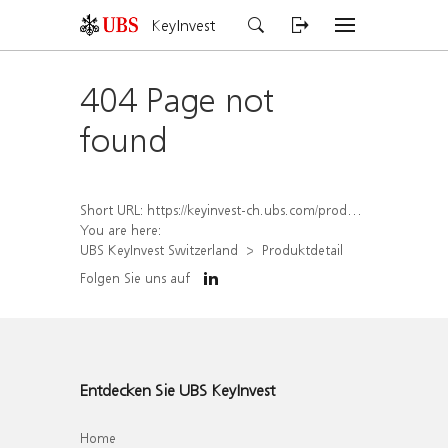
KeyInvest
404 Page not
found
Short URL:
https://keyinvest-ch.ubs.com/produkt/detail/index/isin/CH1567048413
You are here:
UBS KeyInvest Switzerland
Produktdetail
Folgen Sie uns auf
Entdecken Sie UBS KeyInvest
Home