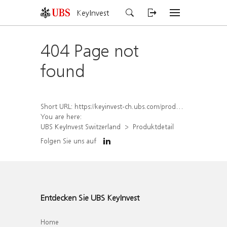
KeyInvest
404 Page not
found
Short URL:
https://keyinvest-ch.ubs.com/produkt/detail/index/isin/CH1567048447
You are here:
UBS KeyInvest Switzerland
Produktdetail
Folgen Sie uns auf
Entdecken Sie UBS KeyInvest
Home