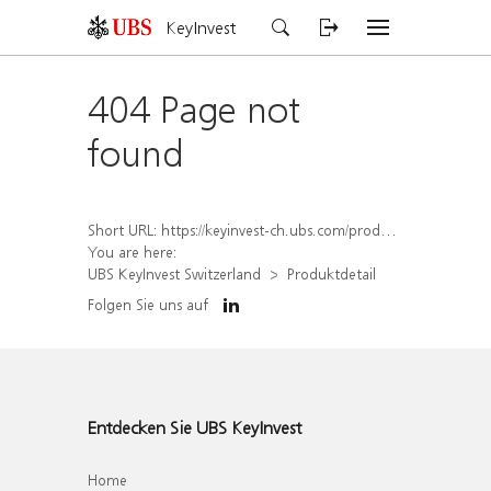
KeyInvest
404 Page not
found
Short URL:
https://keyinvest-ch.ubs.com/produkt/detail/index/isin/CH1567048819
You are here:
UBS KeyInvest Switzerland
Produktdetail
Folgen Sie uns auf
Entdecken Sie UBS KeyInvest
Home