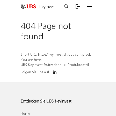
KeyInvest
404 Page not
found
Short URL:
https://keyinvest-ch.ubs.com/produkt/detail/index/isin/CH1567048835
You are here:
UBS KeyInvest Switzerland
Produktdetail
Folgen Sie uns auf
Entdecken Sie UBS KeyInvest
Home