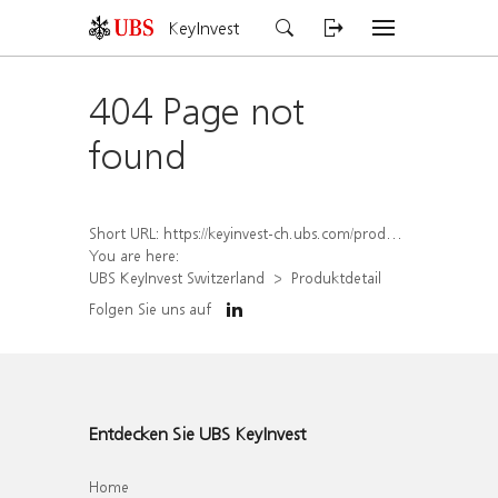
KeyInvest
404 Page not
found
Short URL:
https://keyinvest-ch.ubs.com/produkt/detail/index/isin/CH1567048900
You are here:
UBS KeyInvest Switzerland
Produktdetail
Folgen Sie uns auf
Entdecken Sie UBS KeyInvest
Home