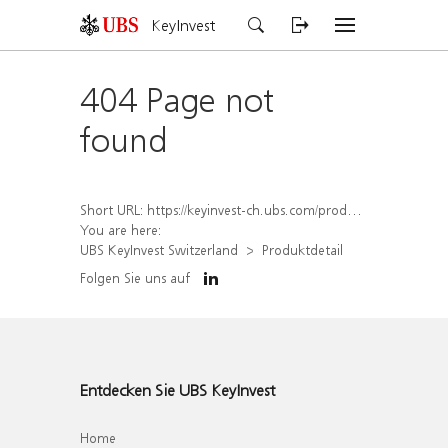
KeyInvest
404 Page not
found
Short URL:
https://keyinvest-ch.ubs.com/produkt/detail/index/isin/CH1567049122
You are here:
UBS KeyInvest Switzerland
Produktdetail
Folgen Sie uns auf
Entdecken Sie UBS KeyInvest
Home