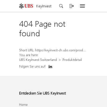
KeyInvest
404 Page not
found
Short URL:
https://keyinvest-ch.ubs.com/produkt/detail/index/isin/CH1567049239
You are here:
UBS KeyInvest Switzerland
Produktdetail
Folgen Sie uns auf
Entdecken Sie UBS KeyInvest
Home