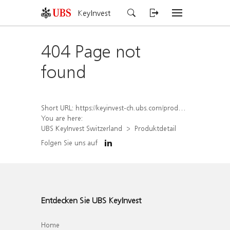
KeyInvest
404 Page not
found
Short URL:
https://keyinvest-ch.ubs.com/produkt/detail/index/isin/CH1567049254
You are here:
UBS KeyInvest Switzerland
Produktdetail
Folgen Sie uns auf
Entdecken Sie UBS KeyInvest
Home