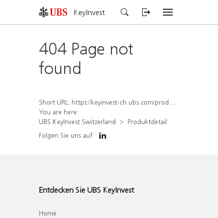
KeyInvest
404 Page not
found
Short URL:
https://keyinvest-ch.ubs.com/produkt/detail/index/isin/CH1567049353
You are here:
UBS KeyInvest Switzerland
Produktdetail
Folgen Sie uns auf
Entdecken Sie UBS KeyInvest
Home