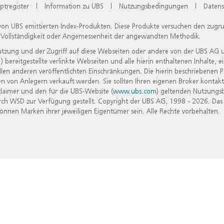
ptregister
|
Information zu UBS
|
Nutzungsbedingungen
|
Datens
 von UBS emittierten Index-Produkten. Diese Produkte versuchen den zugr
, Vollständigkeit oder Angemessenheit der angewandten Methodik.
Nutzung und der Zugriff auf diese Webseiten oder andere von der UBS AG 
eitgestellte verlinkte Webseiten und alle hierin enthaltenen Inhalte, e
allen anderen veröffentlichten Einschränkungen. Die hierin beschriebenen
n von Anlegern verkauft werden. Sie sollten Ihren eigenen Broker kontakt
laimer und den für die UBS-Website (
www.ubs.com
) geltenden Nutzungs
h WSD zur Verfügung gestellt. Copyright der UBS AG, 1998 - 2026. Das
nen Marken ihrer jeweiligen Eigentümer sein. Alle Rechte vorbehalten.