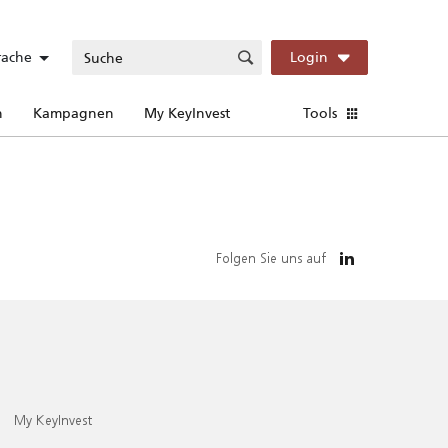
rache
Login
n
Kampagnen
My KeyInvest
Tools
Folgen Sie uns auf
My KeyInvest