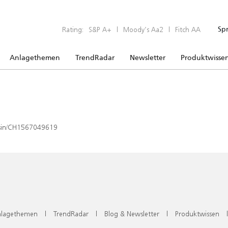
Rating:
S&P A+
|
Moody’s Aa2
|
Fitch AA
Sp
Anlagethemen
TrendRadar
Newsletter
Produktwisse
x/isin/CH1567049619
lagethemen
|
TrendRadar
|
Blog & Newsletter
|
Produktwissen
|