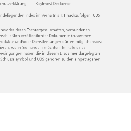
chutzerklärung
|
KeyInvest Disclaimer
undeliegenden Index im Verhältnis 1:1 nachzufolgen. UBS
und/oder deren Tochtergesellschaften, verbundenen
inschließlich veröffentlichter Dokumente (zusammen
 Produkte und/oder Dienstleistungen dürfen möglicherweise
ieren, wenn Sie handeln möchten. Im Falle eines
bedingungen haben die in diesem Disclaimer dargelegten
 Schlüsselsymbol und UBS gehören zu den eingetragenen