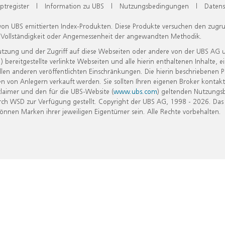
ptregister
|
Information zu UBS
|
Nutzungsbedingungen
|
Datens
 von UBS emittierten Index-Produkten. Diese Produkte versuchen den zugr
, Vollständigkeit oder Angemessenheit der angewandten Methodik.
Nutzung und der Zugriff auf diese Webseiten oder andere von der UBS AG 
eitgestellte verlinkte Webseiten und alle hierin enthaltenen Inhalte, e
allen anderen veröffentlichten Einschränkungen. Die hierin beschriebenen
n von Anlegern verkauft werden. Sie sollten Ihren eigenen Broker kontakt
laimer und den für die UBS-Website (
www.ubs.com
) geltenden Nutzungs
h WSD zur Verfügung gestellt. Copyright der UBS AG, 1998 - 2026. Das
nen Marken ihrer jeweiligen Eigentümer sein. Alle Rechte vorbehalten.