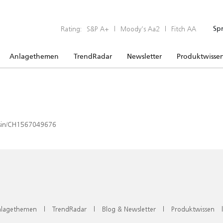
Rating:
S&P A+
|
Moody’s Aa2
|
Fitch AA
Sp
Anlagethemen
TrendRadar
Newsletter
Produktwisse
x/isin/CH1567049676
lagethemen
|
TrendRadar
|
Blog & Newsletter
|
Produktwissen
|