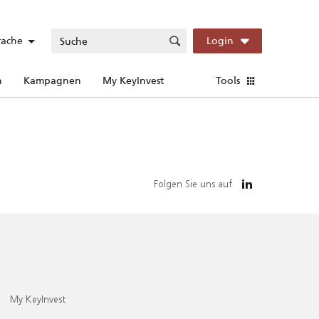
rache
Login
n
Kampagnen
My KeyInvest
Tools
Folgen Sie uns auf
My KeyInvest