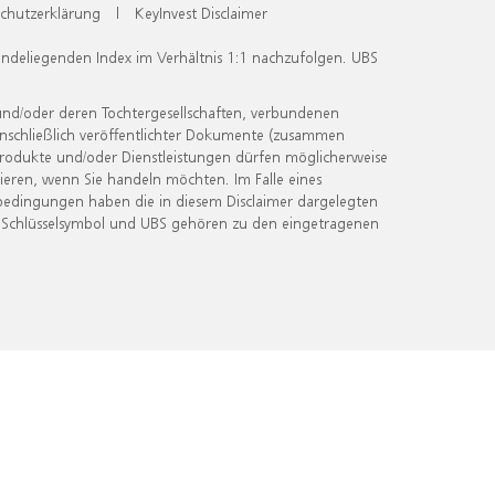
chutzerklärung
|
KeyInvest Disclaimer
undeliegenden Index im Verhältnis 1:1 nachzufolgen. UBS
und/oder deren Tochtergesellschaften, verbundenen
inschließlich veröffentlichter Dokumente (zusammen
 Produkte und/oder Dienstleistungen dürfen möglicherweise
ieren, wenn Sie handeln möchten. Im Falle eines
bedingungen haben die in diesem Disclaimer dargelegten
 Schlüsselsymbol und UBS gehören zu den eingetragenen