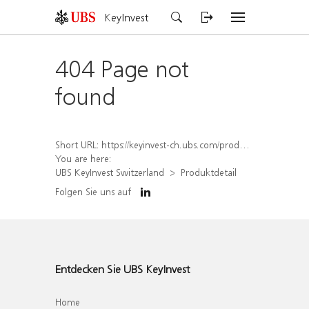
KeyInvest
404 Page not
found
Short URL:
https://keyinvest-ch.ubs.com/produkt/detail/index/isin/CH1567049700
You are here:
UBS KeyInvest Switzerland
Produktdetail
Folgen Sie uns auf
Entdecken Sie UBS KeyInvest
Home