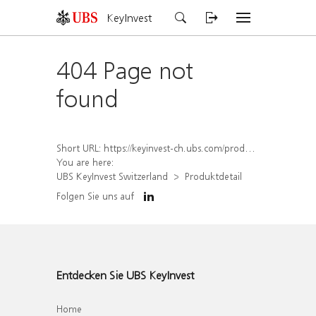
KeyInvest
404 Page not
found
Short URL:
https://keyinvest-ch.ubs.com/produkt/detail/index/isin/CH1567049916
You are here:
UBS KeyInvest Switzerland
Produktdetail
Folgen Sie uns auf
Entdecken Sie UBS KeyInvest
Home