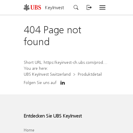
KeyInvest
404 Page not
found
Short URL:
https://keyinvest-ch.ubs.com/produkt/detail/index/isin/CH1567050013
You are here:
UBS KeyInvest Switzerland
Produktdetail
Folgen Sie uns auf
Entdecken Sie UBS KeyInvest
Home