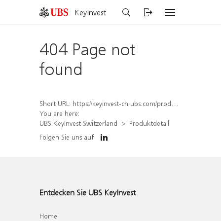
KeyInvest
404 Page not
found
Short URL:
https://keyinvest-ch.ubs.com/produkt/detail/index/isin/CH1567050179
You are here:
UBS KeyInvest Switzerland
Produktdetail
Folgen Sie uns auf
Entdecken Sie UBS KeyInvest
Home