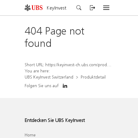
KeyInvest
404 Page not
found
Short URL:
https://keyinvest-ch.ubs.com/produkt/detail/index/isin/CH1567050195
You are here:
UBS KeyInvest Switzerland
Produktdetail
Folgen Sie uns auf
Entdecken Sie UBS KeyInvest
Home