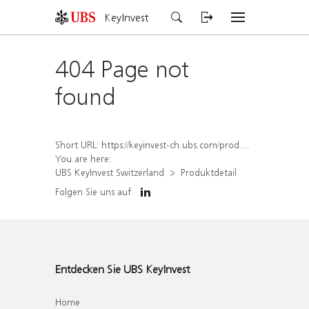
KeyInvest
404 Page not
found
Short URL:
https://keyinvest-ch.ubs.com/produkt/detail/index/isin/CH1567050211
You are here:
UBS KeyInvest Switzerland
Produktdetail
Folgen Sie uns auf
Entdecken Sie UBS KeyInvest
Home