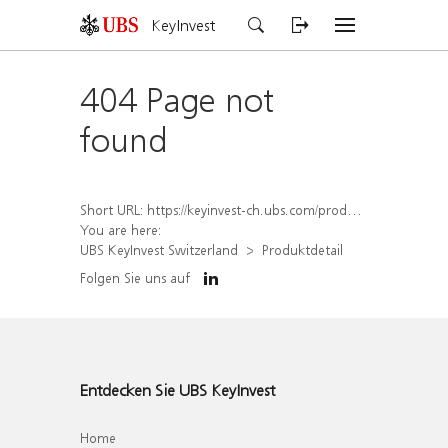
KeyInvest
404 Page not
found
Short URL:
https://keyinvest-ch.ubs.com/produkt/detail/index/isin/CH1567050344
You are here:
UBS KeyInvest Switzerland
Produktdetail
Folgen Sie uns auf
Entdecken Sie UBS KeyInvest
Home